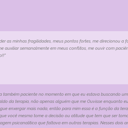
der as minhas fragilidades, meus pontos fortes, me direcionou a 
me auxiliar semanalmente em meus conflitos, me ouvir com paciên
!!"
ga também paciente no momento em que eu estava buscando uma 
ldo da terapia, não apenas alguém que me Ouvisse enquanto eu f
gue enxergar mais nada, então para mim essa é a função da tera
ra que você mesma tome a decisão ou atitude que tem que ser to
gem psicanalítica que faltava em outras terapias. Nesses dois a