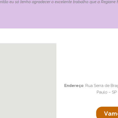
 então eu só tenho agradecer o excelente trabalho que a Regiane 
Endereço
: Rua Serra de Bra
Paulo – SP
Vamo