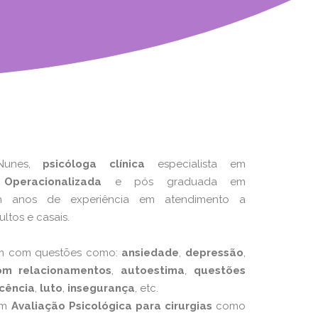
Nunes,
psicóloga clínica
especialista em
Operacionalizada
e pós graduada em
 anos de experiência em atendimento a
ltos e casais.
em com questões como:
ansiedade
,
depressão
,
om relacionamentos
,
autoestima
,
questões
cência
,
luto
,
insegurança
, etc.
om
Avaliação Psicológica
para cirurgias
como