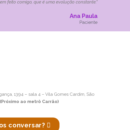
tem feito comigo, que é uma evolução constante."
Ana Paula
Paciente
gança, 1394 – sala 4 – Vila Gomes Cardim, São
(Próximo ao metrô Carrão)
s conversar?