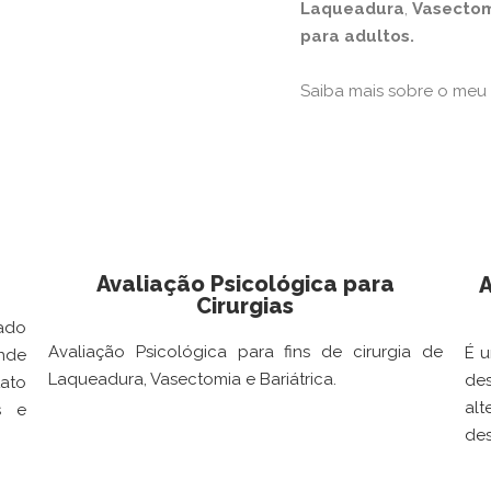
Laqueadura
,
Vasecto
para adultos.
Saiba mais sobre o meu 
Avaliação Psicológica para
A
Cirurgias
ado
Avaliação Psicológica para fins de cirurgia de
É u
nde
Laqueadura, Vasectomia e Bariátrica.
de
tato
al
s e
des